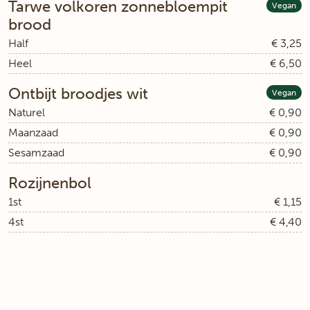
Tarwe volkoren zonnebloempit
Vegan
brood
Half
€ 3,25
Heel
€ 6,50
Ontbijt broodjes wit
Vegan
Naturel
€ 0,90
Maanzaad
€ 0,90
Sesamzaad
€ 0,90
Rozijnenbol
1st
€ 1,15
4st
€ 4,40